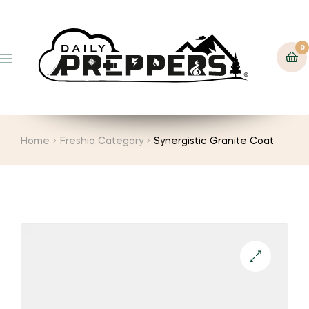
0
Menu
Home
Freshio Category
Synergistic Granite Coat