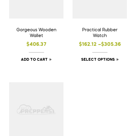
Gorgeous Wooden
Practical Rubber
Wallet
Watch
Price
$
406.37
$
162.12
–
$
305.36
range:
This
ADD TO CART
SELECT OPTIONS
$162.12
product
through
has
$305.36
multiple
variants
The
options
may
be
chosen
on