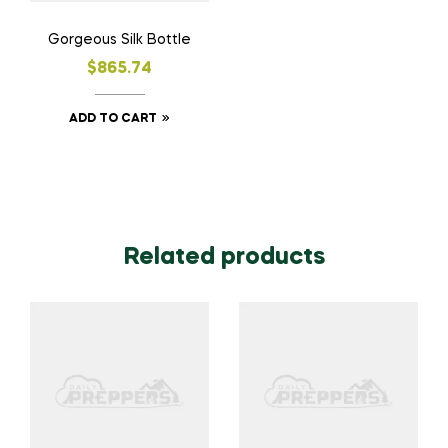
the
Gorgeous Silk Bottle
product
$
865.74
page
ADD TO CART
Related products